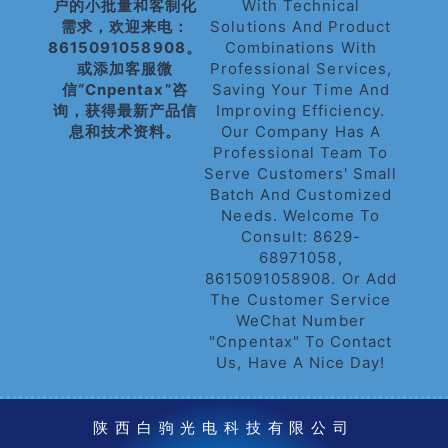
户的小批量和客制化
With Technical
需求，欢迎来电：
Solutions And Product
8615091058908。
Combinations With
或添加客服微
Professional Services,
信“cnpentax”咨
Saving Your Time And
询，获得最新产品信
Improving Efficiency.
息和技术资料。
Our Company Has A
Professional Team To
Serve Customers' Small
Batch And Customized
Needs. Welcome To
Consult: 8629-
68971058,
8615091058908. Or Add
The Customer Service
WeChat Number
"cnpentax" To Contact
Us, Have A Nice Day!
陕西白驹光电科技有限公司