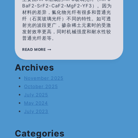
BaF2-SrF2-CaF2-MgF2-YF3）。因为
材料的差异，氟化物光纤有很多和普通光
纤（石英玻璃光纤）不同的特性。如可透
射光的波段更广，掺杂稀土元素时的受激
发射效率更高，同时机械强度和耐水性较
普通光纤差等。
氟
READ MORE
化
物
光
Archives
纤
及
November 2025
其
应
October 2025
用
July 2025
May 2024
July 2023
Categories