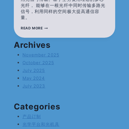
光纤， 能够在一根光纤中同时传输多路光
信号，利用同样的空间极大提高通信容
量。
七
READ MORE
芯
光
纤-7-
Archives
CORE
FIBER
November 2025
October 2025
July 2025
May 2024
July 2023
Categories
产品订制
光学平台和光机具