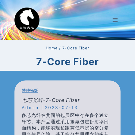
Skip
To
Content
Home
/
7-Core Fiber
7-Core Fiber
特种光纤
七芯光纤-7-Core Fiber
Admin
2023-07-13
多芯光纤在共同的包层区中存在多个独立
纤芯。本产品通过采用掺氛包层折射率剖
面结构，能够实现长距离低串扰的空分复
用光信号传输。基于空分复用理念的多芯