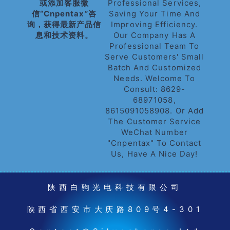
或添加客服微
Professional Services,
信“cnpentax”咨
Saving Your Time And
询，获得最新产品信
Improving Efficiency.
息和技术资料。
Our Company Has A
Professional Team To
Serve Customers' Small
Batch And Customized
Needs. Welcome To
Consult: 8629-
68971058,
8615091058908. Or Add
The Customer Service
WeChat Number
"cnpentax" To Contact
Us, Have A Nice Day!
陕西白驹光电科技有限公司
陕西省西安市大庆路809号4-301