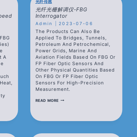
光纤传感
光纤光栅解调仪-FBG
peed
Interrogator
Admin
2023-07-06
The Products Can Also Be
 FBG
Applied To Bridges, Tunnels,
ies)
Petroleum And Petrochemical,
le
Power Grids, Marine And
t A
Aviation Fields Based On FBG Or
he
FP Fiber Optic Sensors And
Other Physical Quantities Based
Such
On FBG Or FP Fiber Optic
Heat,
Sensors For High-Precision
Measurement.
ity
光
READ MORE
纤
光
栅
解
调
仪-
FBG