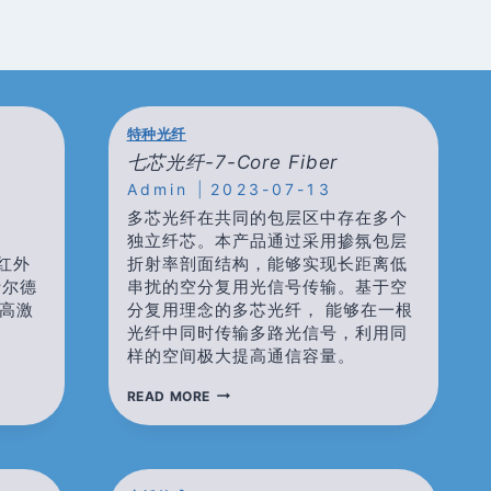
特种光纤
七芯光纤-7-Core Fiber
Admin
2023-07-13
多芯光纤在共同的包层区中存在多个
独立纤芯。本产品通过采用掺氛包层
近红外
折射率剖面结构，能够实现长距离低
费尔德
串扰的空分复用光信号传输。基于空
高激
分复用理念的多芯光纤， 能够在一根
光纤中同时传输多路光信号，利用同
样的空间极大提高通信容量。
七
READ MORE
芯
光
纤-7-
CORE
FIBER