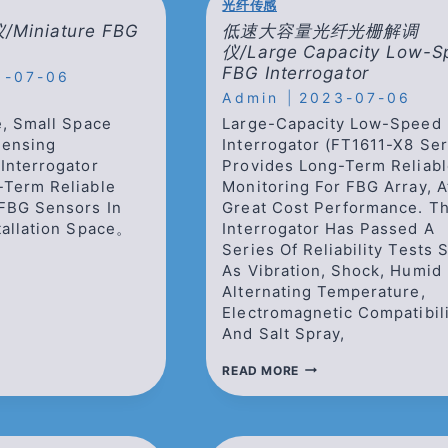
光纤传感
COMPONENTS(TGG
BASED)
iniature FBG
低速大容量光纤光栅解调
仪/Large Capacity Low-S
FBG Interrogator
3-07-06
Admin
2023-07-06
e, Small Space
Large-Capacity Low-Speed
Sensing
Interrogator (FT1611-X8 Ser
Interrogator
Provides Long-Term Reliab
-Term Reliable
Monitoring For FBG Array, A
 FBG Sensors In
Great Cost Performance. T
tallation Space。
Interrogator Has Passed A
Series Of Reliability Tests 
As Vibration, Shock, Humid 
Alternating Temperature,
Electromagnetic Compatibil
And Salt Spray,
IATURE
低
READ MORE
速
ROGATOR
大
容
量