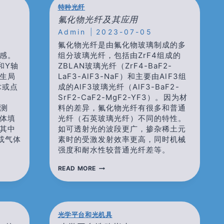
INTERROGATOR
特种光纤
氟化物光纤及其应用
Admin
2023-07-05
氟化物光纤是由氟化物玻璃制成的多
感。
组分玻璃光纤，包括由ZrF4组成的
和Y轴
ZBLAN玻璃光纤（ZrF4-BaF2-
生局
LaF3-AlF3-NaF）和主要由AlF3组
术或点
成的AlF3玻璃光纤（AlF3-BaF2-
SrF2-CaF2-MgF2-YF3）。因为材
力测
料的差异，氟化物光纤有很多和普通
体填
光纤（石英玻璃光纤）不同的特性。
其中
如可透射光的波段更广，掺杂稀土元
或气体
素时的受激发射效率更高，同时机械
强度和耐水性较普通光纤差等。
氟
READ MORE
化
物
光
纤
及
光学平台和光机具
其