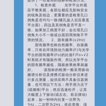
提供了一些通用的指标和检测方法。
1、检查外观 光学平台外观
应平整美观，各部位都应无影响安全
的锐角及锐边，更重要的是检查孔口
倒角是否均匀一致(螺孔旋入后应垂直
平台面)，四边及其倒角是否平直一
致。如果加工精度不好，会出现孔口
倒角大小不一致或台面四周倒角不平
滑的情况。 2、固有频率(≤2Hz)
固有频率也称自然频率、自振频
率，只有在环境扰动力频率(f)与光学
平台的固有频率(fo)的比值f/fo>√2
时系统才有隔振作用。所以光学平台
的固有频率越低，隔振效果效果就越
好。 该指标的检测一般采用振动
频谱分析仪及便携式振动分析仪来进
行多点测量，如供应商不具备仪器测
量，也可用以下方法：用手用力压下
(或侧推)平台，然后迅速松开，让其
大幅度上下振动(或左右、前后摆动)
起来，如一秒钟内往复一次即为
1Hz，二次即为2Hz，依此类推。须