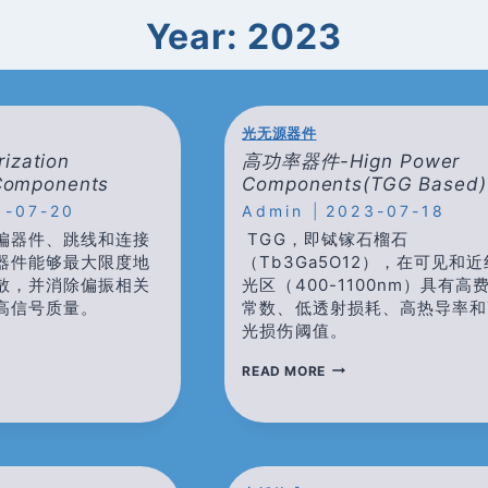
Year: 2023
光无源器件
zation
高功率器件-Hign Power
 Components
Components(TGG Based)
3-07-20
Admin
2023-07-18
偏器件、跳线和连接
TGG，即铽镓石榴石
器件能够最大限度地
（Tb3Ga5O12），在可见和
散，并消除偏振相关
光区（400-1100nm）具有高
高信号质量。
常数、低透射损耗、高热导率和
光损伤阈值。
高
READ MORE
功
ARIZATION
率
AINING
器
ONENTS
件-
HIGN
POWER