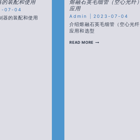
器的装配和使用
熔融石英毛细管（空心光纤
FIBER）
应用
3-07-04
Admin
2023-07-04
制器的装配和使用
介绍熔融石英毛细管（空心光纤
应用和选型
熔
READ MORE
融
石
英
毛
细
管
（空
心
光
纤）
的
应
用