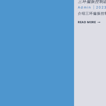
三环偏振控制
FBG
Admin
202
介绍三环偏振控
三
READ MORE
环
偏
振
控
制
器
的
装
配
和
使
用