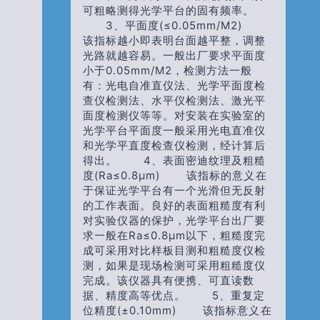
可粗略测得光学平台的固有频率。
3、平面度(≤0.05mm/m2)
该指标越小即表明台面越平整，调整
光路就越容易。一般出厂要求平面度
小于0.05mm/m2，检测方法一般
有：光电自准直仪法、光学平面度检
查仪检测法、水平仪检测法、激光平
面度检测仪等等。对安装在实验室的
光学平台平面度一般采用光电直准仪
和光学平直度检查仪检测，经计算后
得出。 4、表面密迪纹理及粗糙
度(Ra≤0.8μm) 该指标的意义在
于保证光学平台有一个光滑但无反射
的工作表面。良好的表面粗糙度有利
对实验仪器的保护，光学平台出厂要
求一般在Ra≤0.8μm以下，粗糙度完
成可采用对比样板目测和粗糙度仪检
测，如果是现场检测可采用粗糙度仪
完成。该仪器具有便携、可直读数
据、精度高等优点。 5、重复定
位精度(±0.10mm) 该指标意义在