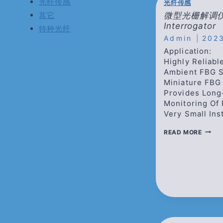
光纤传感
光纤传感
微型光栅解调仪/M
其它
Interrogator
特种光纤
Admin
202
Application:
Highly Reliabl
Ambient FBG 
Miniature FBG 
Provides Long
Monitoring Of
Very Small Ins
微
READ MORE
型
光
栅
解
调
仪/MIN
FBG
INTER