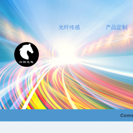
Skip
To
Content
光纤传感
产品定制
Come