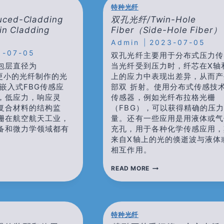
光
特种光纤
纤
ed-Cladding
双孔光纤/Twin-Hole
光
栅
in Cladding
Fiber（side-Hole Fiber）
解
Admin
2023-07-05
调
3-07-05
仪/LARGE
双孔光纤主要用于分布式压力传
CAPACITY
包层直径为
当光纤受到压力时，纤芯在X轴
LOW-
m或更小的光纤制作的光
上的应力中表现出差异，从而产
SPEED
嵌入式FBG传感应
部双 折射。使用分布式传感技
FBG
INTERROGATOR
，低应力，响应灵
传感器，例如光纤布拉格光栅
复合材料的结构监
（FBG），可以获得精确的压
栅在航空航天工业，
量。还有一些应用是用液体或气
备和微力学领域都有
充孔，用于各种化学传感应用，
来自X轴上的光的倏逝波与液体
相互作用。
双
READ MORE
孔
DUCED-
光
ING
纤/TWIN-
HOLE
HIN
FIBER（SIDE-
特种光纤
ING
HOLE