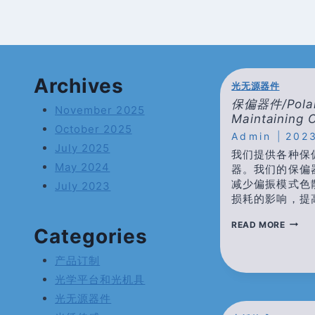
Archives
光无源器件
保偏器件/polari
November 2025
Maintaining
October 2025
Admin
202
July 2025
我们提供各种保
May 2024
器。我们的保偏
减少偏振模式色
July 2023
损耗的影响，提
保
READ MORE
Categories
偏
器
件/POL
产品订制
MAINT
光学平台和光机具
COMP
光无源器件