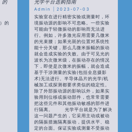
）的
光学平台选购指南
应
用
Admin
2023-07-03
实验室在进行精密实验或测量时，环
）的
境振动源的影响不可忽略。一些实验
可能由于轻微振动的影响而无法进
行。例如，许多激光应用需要几微米
的光束腰；如果光斑的位置对系统性
能十分关键，那么几微米振幅的振动
就会造成实验的失败。由于可见光的
波长为次微米级，在振动存在的情况
下，即使是次微米的振幅，就会造成
基于干涉测量的实验(包括全息摄影
术)无法进行。半导体晶片的光学/机
械加工或探测都要求类似的稳定性。
除了外部振动源的影响以外，如果实
验用到位移或振动部件，也常常需要
把这些元件和其他振动敏感的部件进
行隔离。 光学平台就是为了解决
这一问题产生的，它采用主动或被动
的隔振措施隔离振动，提供水平、稳
定的台面。保证实验或测量不受振动