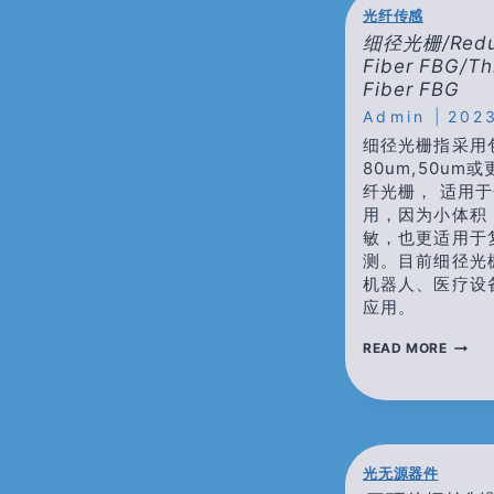
光纤传感
细径光栅/Reduc
Fiber FBG/Th
Fiber FBG
Admin
202
细径光栅指采用
80um,50u
纤光栅， 适用于
用，因为小体积
敏，也更适用于
测。目前细径光
机器人、医疗设
应用。
细
READ MORE
径
光
栅/RE
CLADD
FIBER
FBG/T
光无源器件
CLADD
FIBER